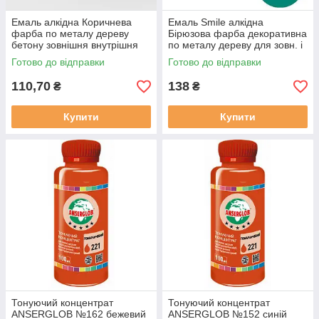
Емаль алкідна Коричнева
Емаль Smile алкідна
фарба по металу дереву
Бірюзова фарба декоративна
бетону зовнішня внутрішня
по металу дереву для зовн. і
ПФ 115 F [0.9 кг]
внутр. робіт Smile ПФ-115
Готово до відправки
Готово до відправки
[0.9кг
110,70
138
₴
₴
Купити
Купити
Тонуючий концентрат
Тонуючий концентрат
ANSERGLOB №162 бежевий
ANSERGLOB №152 синій