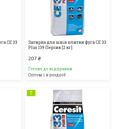
га СЕ 33
Затирка для швів плитки фуга СЕ 33
Plus 139 Персик [2 кг]
207 ₴
Готово до відправки
Оптом і в роздріб
Т