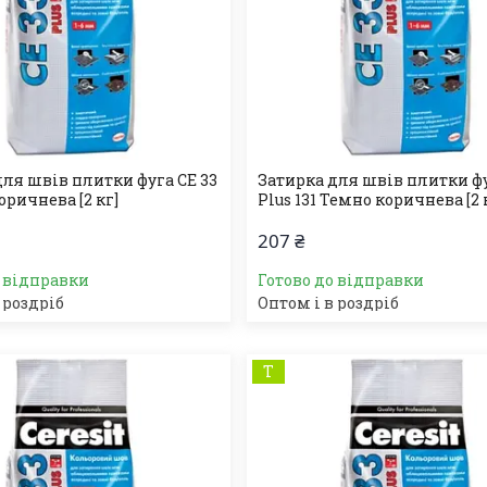
для швів плитки фуга СЕ 33
Затирка для швів плитки фу
Коричнева [2 кг]
Plus 131 Темно коричнева [2 
207 ₴
о відправки
Готово до відправки
 роздріб
Оптом і в роздріб
Т