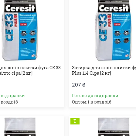
для швів плитки фуга СЕ 33
Затирка для швів плитки фу
вітло сіра [2 кг]
Plus 114 Сіра [2 кг]
207 ₴
о відправки
Готово до відправки
 роздріб
Оптом і в роздріб
Т