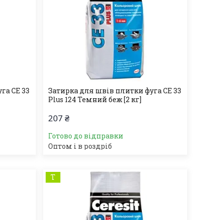
га СЕ 33
Затирка для швів плитки фуга СЕ 33
Plus 124 Темний беж [2 кг]
207 ₴
Готово до відправки
Оптом і в роздріб
Т