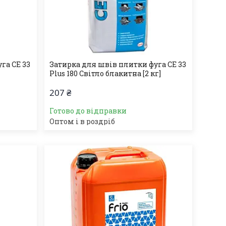
га СЕ 33
Затирка для швів плитки фуга СЕ 33
Plus 180 Світло блакитна [2 кг]
207 ₴
Готово до відправки
Оптом і в роздріб