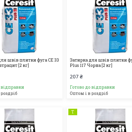
для швів плитки фуга СЕ 33
Затирка для швів плитки фу
нтрацит [2 кг]
Plus 117 Чорна [2 кг]
207 ₴
о відправки
Готово до відправки
 роздріб
Оптом і в роздріб
Т