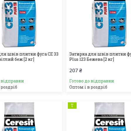
для швів плитки фуга СЕ 33
Затирка для швів плитки фу
вітлий беж [2 кг]
Plus 123 Бежева [2 кг]
207 ₴
о відправки
Готово до відправки
 роздріб
Оптом і в роздріб
Т