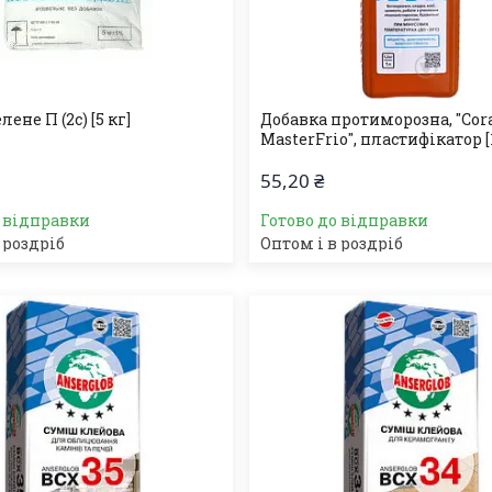
ене П (2с) [5 кг]
Добавка протиморозна, "Cor
MasterFrio", пластифікатор [1
55,20 ₴
о відправки
Готово до відправки
 роздріб
Оптом і в роздріб