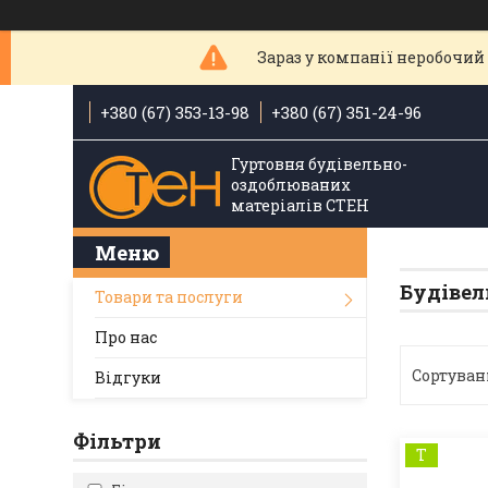
Зараз у компанії неробочий 
+380 (67) 353-13-98
+380 (67) 351-24-96
Гуртовня будівельно-
оздоблюваних
матеріалів СТЕН
Будівел
Товари та послуги
Про нас
Відгуки
Фільтри
Т