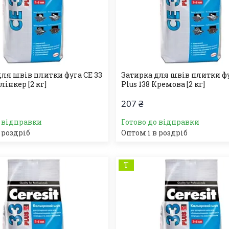
для швів плитки фуга СЕ 33
Затирка для швів плитки фу
лінкер [2 кг]
Plus 138 Кремова [2 кг]
207 ₴
о відправки
Готово до відправки
 роздріб
Оптом і в роздріб
Т