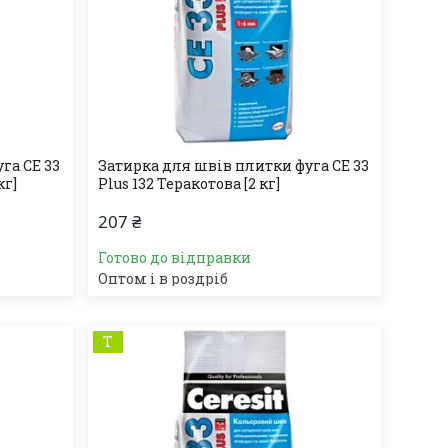
га СЕ 33
Затирка для швів плитки фуга СЕ 33
кг]
Plus 132 Теракотова [2 кг]
207 ₴
Готово до відправки
Оптом і в роздріб
Т