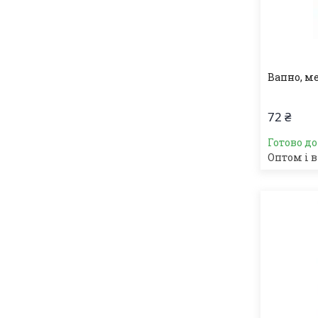
Вапно, мел
72 ₴
Готово д
Оптом і в