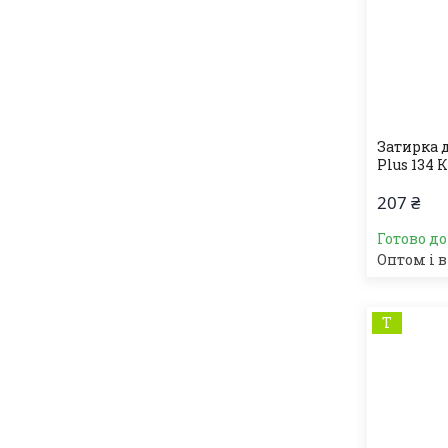
Затирка 
Plus 134 К
207 ₴
Готово д
Оптом і в
Т