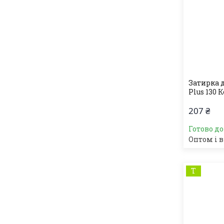
Затирка 
Plus 130 
207 ₴
Готово д
Оптом і в
Т