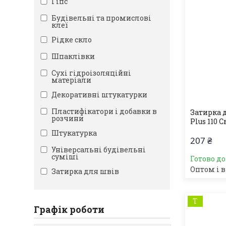
Гіпс
Будівельні та промислові
клеї
Рідке скло
Шпаклівки
Сухі гідроізоляційні
матеріали
Декоративні штукатурки
Пластифікатори і добавки в
Затирка 
розчини
Plus 110 С
Штукатурка
207 ₴
Універсальні будівельні
суміші
Готово д
Оптом і в
Затирка для швів
Т
Графік роботи