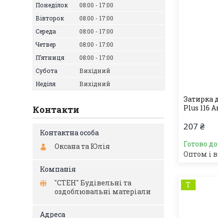
Понеділок
08:00
17:00
Вівторок
08:00
17:00
Середа
08:00
17:00
Четвер
08:00
17:00
Пʼятниця
08:00
17:00
Субота
Вихідний
Неділя
Вихідний
Затирка 
Plus 116 А
Контакти
207 ₴
Готово д
Оксана та Юлія
Оптом і в
"СТЕН" Будівельні та
Т
оздоблювальні матеріали