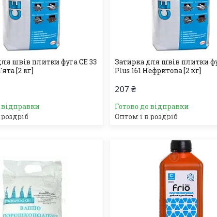
для швів плитки фуга СЕ 33
Затирка для швів плитки фу
'ята [2 кг]
Plus 161 Нефритова [2 кг]
207 ₴
о відправки
Готово до відправки
 роздріб
Оптом і в роздріб