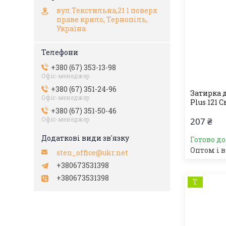
вул.Текстильна,21 1 поверх
праве крило, Тернопіль,
Україна
+380 (67) 353-13-98
Офіс-менеджер
+380 (67) 351-24-96
Затирка 
Офіс-менеджер
Plus 121 С
+380 (67) 351-50-46
Офіс-менеджер
207 ₴
Готово д
Оптом і в
sten_office@ukr.net
+380673531398
+380673531398
Т