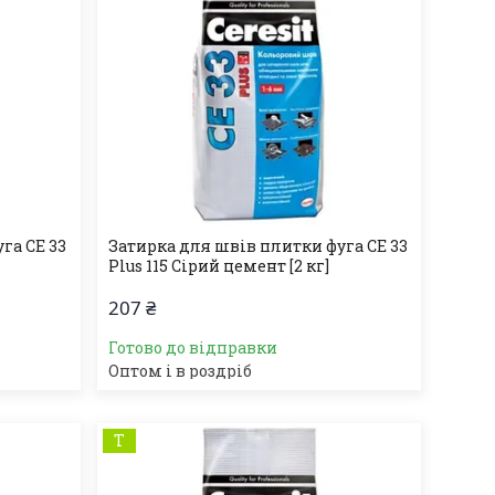
га СЕ 33
Затирка для швів плитки фуга СЕ 33
Plus 115 Сірий цемент [2 кг]
207 ₴
Готово до відправки
Оптом і в роздріб
Т