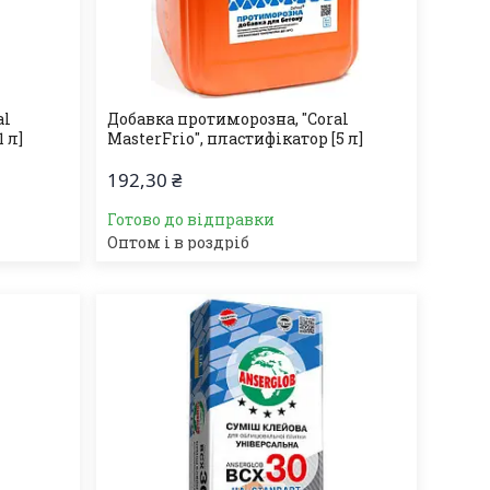
al
Добавка протиморозна, "Coral
 л]
MasterFrio", пластифікатор [5 л]
192,30 ₴
Готово до відправки
Оптом і в роздріб