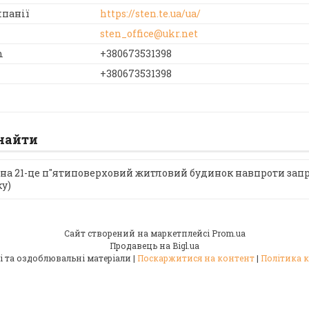
https://sten.te.ua/ua/
sten_office@ukr.net
+380673531398
+380673531398
знайти
на 21-це п"ятиповерховий житловий будинок навпроти зап
ку)
Сайт створений на маркетплейсі
Prom.ua
Продавець на Bigl.ua
"СТЕН" Будівельні та оздоблювальні матеріали |
Поскаржитися на контент
|
Політика 