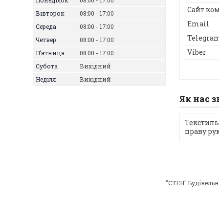
Понеділок
08:00
17:00
Вівторок
08:00
17:00
Середа
08:00
17:00
Четвер
08:00
17:00
Пʼятниця
08:00
17:00
Субота
Вихідний
Неділя
Вихідний
Як нас 
Текстиль
праву ру