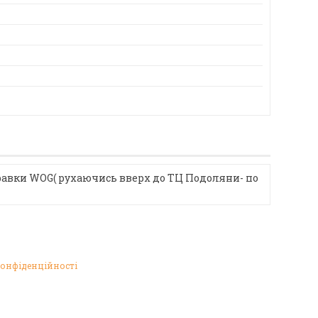
равки WOG( рухаючись вверх до ТЦ Подоляни- по
конфіденційності