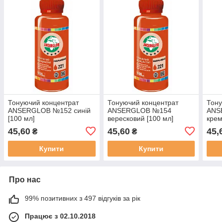
Тонуючий концентрат
Тонуючий концентрат
Тону
ANSERGLOB №152 синій
ANSERGLOB №154
ANS
[100 мл]
вересковий [100 мл]
крем
45,60
45,60
45,
₴
₴
Купити
Купити
Про нас
99% позитивних з 497 відгуків за рік
Працює з 02.10.2018