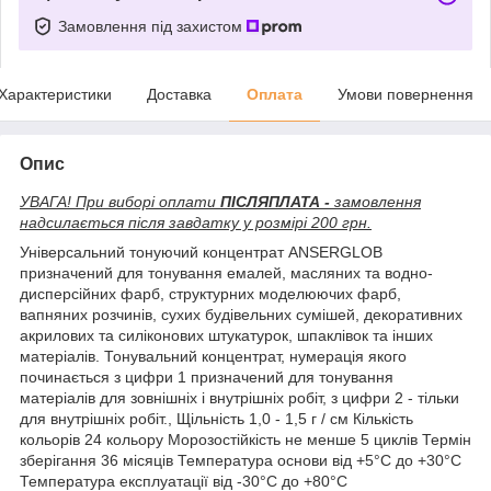
Замовлення під захистом
Характеристики
Доставка
Оплата
Умови повернення
Опис
УВАГА! При виборі оплати
ПІСЛЯПЛАТА -
замовлення
надсилається після завдатку у розмірі 200 грн.
Універсальний тонуючий концентрат ANSERGLOB
призначений для тонування емалей, масляних та водно-
дисперсійних фарб, структурних моделюючих фарб,
вапняних розчинів, сухих будівельних сумішей, декоративних
акрилових та силіконових штукатурок, шпаклівок та інших
матеріалів. Тонувальний концентрат, нумерація якого
починається з цифри 1 призначений для тонування
матеріалів для зовнішніх і внутрішніх робіт, з цифри 2 - тільки
для внутрішніх робіт., Щільність 1,0 - 1,5 г / см Кількість
кольорів 24 кольору Морозостійкість не менше 5 циклів Термін
зберігання 36 місяців Температура основи від +5°С до +30°С
Температура експлуатації від -30°С до +80°С