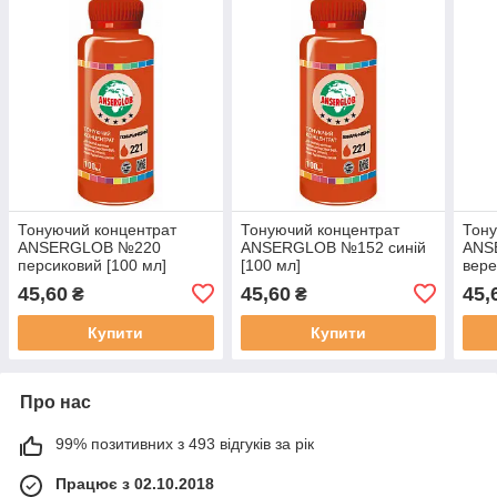
Тонуючий концентрат
Тонуючий концентрат
Тону
ANSERGLOB №220
ANSERGLOB №152 синій
ANS
персиковий [100 мл]
[100 мл]
вере
45,60
45,60
45,
₴
₴
Купити
Купити
Про нас
99% позитивних з 493 відгуків за рік
Працює з 02.10.2018