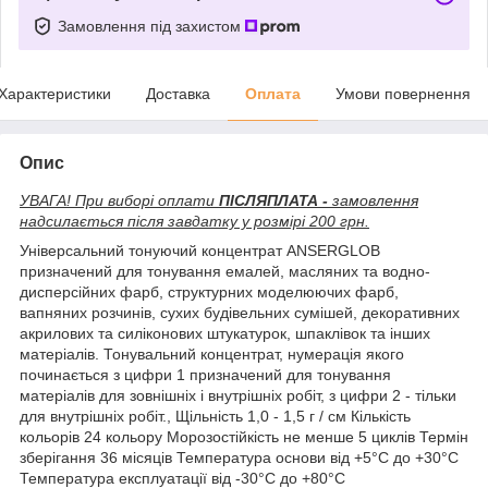
Замовлення під захистом
Характеристики
Доставка
Оплата
Умови повернення
Опис
УВАГА! При виборі оплати
ПІСЛЯПЛАТА -
замовлення
надсилається після завдатку у розмірі 200 грн.
Універсальний тонуючий концентрат ANSERGLOB
призначений для тонування емалей, масляних та водно-
дисперсійних фарб, структурних моделюючих фарб,
вапняних розчинів, сухих будівельних сумішей, декоративних
акрилових та силіконових штукатурок, шпаклівок та інших
матеріалів. Тонувальний концентрат, нумерація якого
починається з цифри 1 призначений для тонування
матеріалів для зовнішніх і внутрішніх робіт, з цифри 2 - тільки
для внутрішніх робіт., Щільність 1,0 - 1,5 г / см Кількість
кольорів 24 кольору Морозостійкість не менше 5 циклів Термін
зберігання 36 місяців Температура основи від +5°С до +30°С
Температура експлуатації від -30°С до +80°С