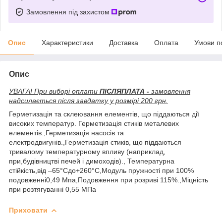
Замовлення під захистом
Опис
Характеристики
Доставка
Оплата
Умови п
Опис
УВАГА! При виборі оплати
ПІСЛЯПЛАТА -
замовлення
надсилається після завдатку у розмірі 200 грн.
Герметизація та склеювання елементів, що піддаються дії
високих температур. Герметизація стиків металевих
елементів.,Герметизація насосів та
електродвигунів.,Герметизація стиків, що піддаються
тривалому температурному впливу (наприклад,
при,будівництві печей і димоходів)., Температурна
стійкість,від –65°Сдо+260°С,Модуль пружності при 100%
подовженні0,49 Мпа,Подовження при розриві 115%.,Міцність
при розтягуванні 0,55 МПа
Приховати