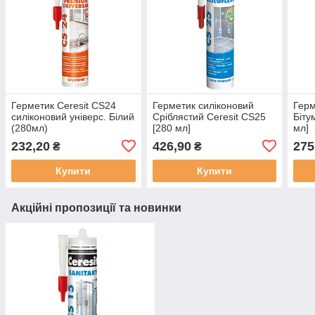
Герметик Ceresit CS24
Герметик силіконовий
Герм
силіконовий універс. Білий
Сріблястий Ceresit CS25
Біту
(280мл)
[280 мл]
мл]
232,20
426,90
275
₴
₴
Купити
Купити
Акційні пропозиції та новинки