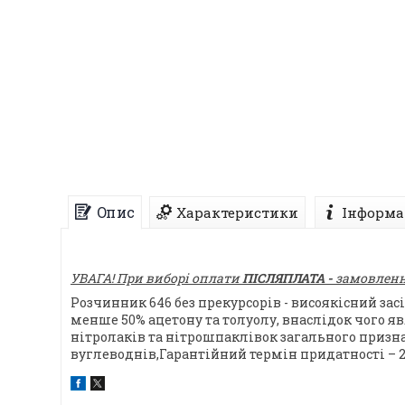
Опис
Характеристики
Інформа
УВАГА! При виборі оплати
ПІСЛЯПЛАТА -
замовлення
Розчинник 646 без прекурсорів - висоякісний за
менше 50% ацетону та толуолу, внаслідок чого 
нітролаків та нітрошпаклівок загального призн
вуглеводнів,Гарантійний термін придатності – 2