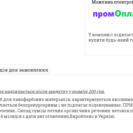
У компанії підключ
купити будь-який т
ція для замовлення
 надсилається після завдатку у розмірі 200 грн.
сіб для лакофарбових матеріалів, характеризується якісни
являється безпрекурсорним і не підлягає ліцензуванню. 
ачення., Склад:суміш летких органічних речовин: кетонів,
4 місяців з дати виготовлення,Вироблено в Україні