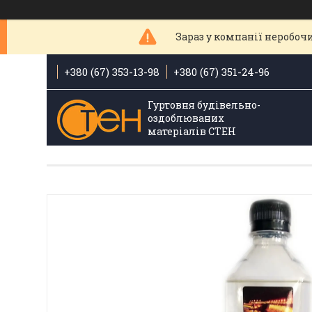
Зараз у компанії неробочи
+380 (67) 353-13-98
+380 (67) 351-24-96
Гуртовня будівельно-
оздоблюваних
матеріалів СТЕН