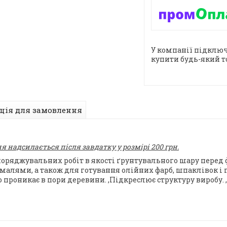
У компанії підключ
купити будь-який т
ція для замовлення
 надсилається після завдатку у розмірі 200 грн.
поряджувальних робіт в якості ґрунтувального шару перед
алями, а також для готування олійних фарб, шпаклівок і г
проникає в пори деревини. ,Підкреслює структуру виробу. ,