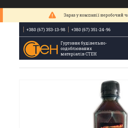
Зараз у компанії неробочий ча
+380 (67) 353-13-98
+380 (67) 351-24-96
Гуртовня будівельно-
оздоблюваних
матеріалів СТЕН