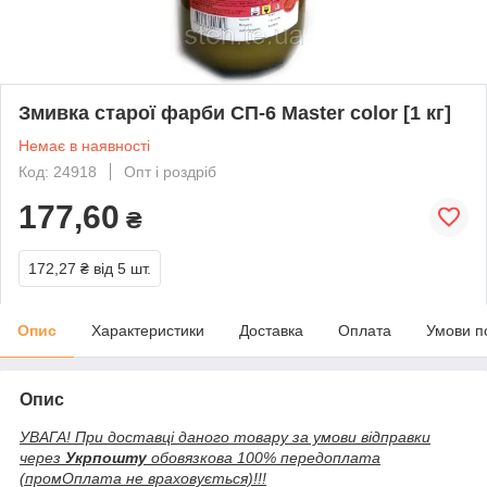
Змивка старої фарби СП-6 Master color [1 кг]
Немає в наявності
Код: 24918
Опт і роздріб
177,60
₴
172,27 ₴
від 5 шт.
Опис
Характеристики
Доставка
Оплата
Умови п
Опис
УВАГА! При доставці даного товару за умови відправки
через
Укрпошту
обовязкова 100% передоплата
(промОплата не враховується)!!!