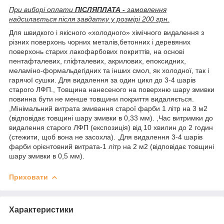
При виборі оплати
ПІСЛЯПЛАТА -
замовлення
надсилається після завдатку у розмірі 200 грн.
Для швидкого і якісного «холодного» хімічного видалення з
різних поверхонь чорних металів,бетонних і деревяних
поверхонь старих лакофарбових покриттів, на основі
пентафталевих, гліфталевих, акрилових, епоксидних,
меламіно-формальдегідних та інших смол, як холодної, так і
гарячої сушки. Для видалення за один цикл до 3-4 шарів
старого ЛФП., Товщина нанесеного на поверхню шару змивки
повинна бути не менше товщини покриття видаляється.
,Мінімальний витрата змивання старої фарби 1 літр на 3 м2
(відповідає товщині шару змивки в 0,33 мм). ,Час витримки до
видалення старого ЛФП (експозиція) від 10 хвилин до 2 годин
(стежити, щоб вона не засохла). ,Для видалення 3-4 шарів
фарби орієнтовний витрата-1 літр на 2 м2 (відповідає товщині
шару змивки в 0,5 мм).
Приховати
Характеристики