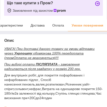
Що таке купити з Пром?
Замовлення під захистом
арактеристики
Доставка
Оплата
Умови повернення
Опис
УВАГА! При доставці даного товару за умови відправки
через
Укрпошту
обовязкова 100% передоплата
(промОплата не враховується)!!!
При виборі оплати
ПІСЛЯПЛАТА -
замовлення
надсилається після завдатку у розмірі 200 грн.
Для внутрішніх робіт, для покриття пофарбованих і
нефарбованих підлог., Спосіб
нанесення:пензель,валик,розпилювач,Розчинник:уайт-
спірит,сольвент,нефрас,Витрата на одношарове покриття:150-
180г/м2в залежності від кольору,Ступінь глянцю:глянцева,Час
висихання при+20Сдо24годин