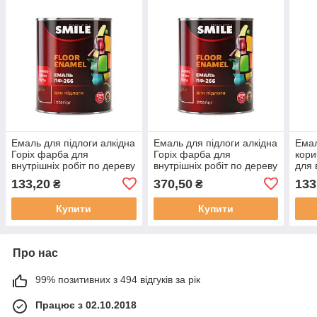
Емаль для підлоги алкідна
Емаль для підлоги алкідна
Емал
Горіх фарба для
Горіх фарба для
кори
внутрішніх робіт по дереву
внутрішніх робіт по дереву
для 
Smile ПФ-266 [0.9 кг]
Smile ПФ-266 [2.8 кг]
дере
133,20
370,50
133
₴
₴
кг]
Купити
Купити
Про нас
99% позитивних з 494 відгуків за рік
Працює з 02.10.2018