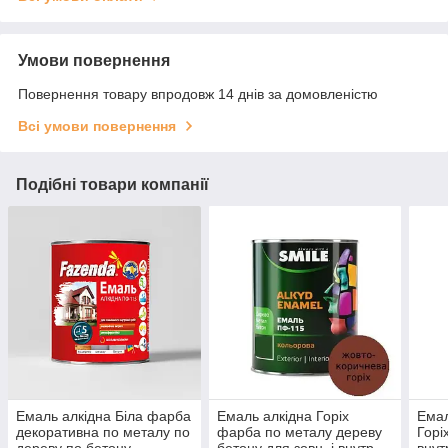
Умови повернення
Повернення товару впродовж 14 днів за домовленістю
Всі умови повернення
Подібні товари компанії
Емаль алкідна Біла фарба
Емаль алкідна Горіх
Емал
декоративна по металу по
фарба по металу дереву
Горі
дереву по бетону
бетону для зовн. і внутр.
внут