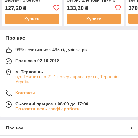
зовнішня внутрішня ПФ
робіт Smile ПФ 115 [0.9 кг]
Smil
127,20
133,20
370
₴
₴
115 F [0.9 кг]
Купити
Купити
Про нас
99% позитивних з 495 відгуків за рік
Працює з 02.10.2018
м. Тернопіль
вул.Текстильна,21 1 поверх праве крило, Тернопіль,
Україна
Контакти
Сьогодні працює з 08:00 до 17:00
Показати весь графік роботи
Про нас