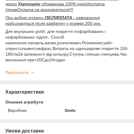
через
Укрпошту
обовязкова 100% передоплата
(промОплата не враховується)!!!
При виборі оплати
ПІСЛЯПЛАТА -
замовлення
надсилається після завдатку у розмірі 200 грн.
Для внутрішніх робіт, для покриття пофарбованих і
нефарбованих підлог., Спосіб
нанесення:пензель,валик,розпилювач,Розчинник:уайт-
спірит,сольвент,нефрас,Витрата на одношарове покриття:150-
180г/м2в залежності від кольору,Ступінь глянцю:глянцева,Час
висихання при+20Сдо24годин
Приховати
Характеристики
Основні атрибути
Виробник
Smile
Умови доставки