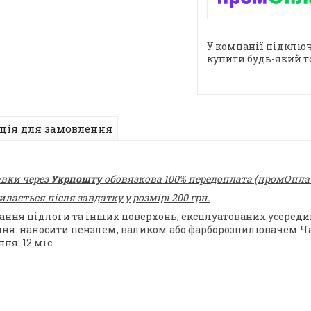
У компанії підключ
купити будь-який т
ція для замовлення
авки через
Укрпошту
обовязкова 100% передоплата (промОплата
ається після завдатку у розмірі 200 грн.
ання підлоги та інших поверхонь, експлуатованих усеред
ування: наносити пензлем, валиком або фарборозпилювачем.Ч
ня: 12 міс.