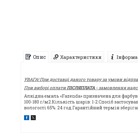
Опис
Характеристики
Інформа
УВАГА! При доставці даного товару за умови відпр
При виборі оплати
ПІСЛЯПЛАТА -
замовлення надсил
Алкідна емаль «Fazenda» призначена для фарбув
100-180 г/м2.Кількість шарів: 1-2.Спосіб застос
вологості 65%: 24 год.Гарантійний термін зберіган