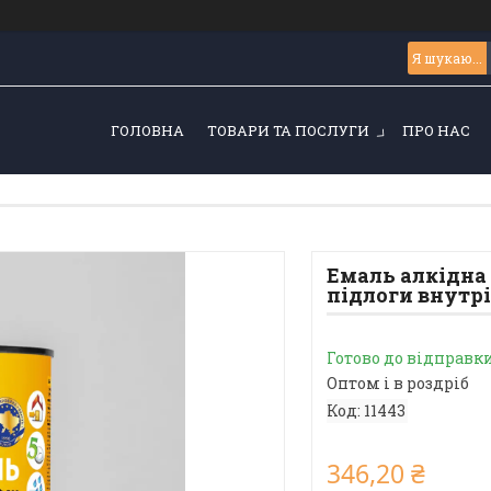
ГОЛОВНА
ТОВАРИ ТА ПОСЛУГИ
ПРО НАС
Емаль алкідна
підлоги внутріш
Готово до відправк
Оптом і в роздріб
Код:
11443
346,20 ₴