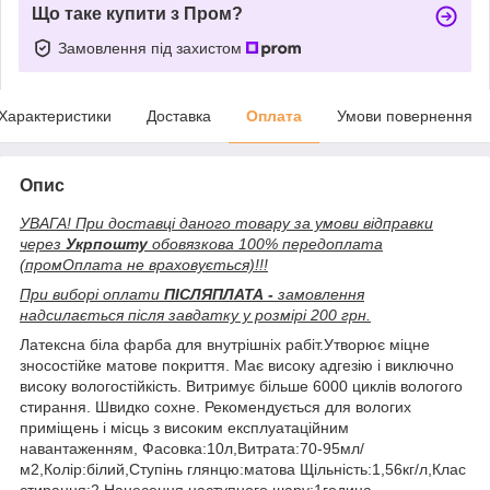
Що таке купити з Пром?
Замовлення під захистом
Характеристики
Доставка
Оплата
Умови повернення
Опис
УВАГА! При доставці даного товару за умови відправки
через
Укрпошту
обовязкова 100% передоплата
(промОплата не враховується)!!!
При виборі оплати
ПІСЛЯПЛАТА -
замовлення
надсилається після завдатку у розмірі 200 грн.
Латексна біла фарба для внутрішніх рабіт.Утворює міцне
зносостійке матове покриття. Має високу адгезію і виключно
високу вологостійкість. Витримує більше 6000 циклів вологого
стирання. Швидко сохне. Рекомендується для вологих
приміщень і місць з високим експлуатаційним
навантаженням, Фасовка:10л,Витрата:70-95мл/
м2,Колір:білий,Ступінь глянцю:матова Щільність:1,56кг/л,Клас
стирання:2,Нанесення наступного шару:1година,