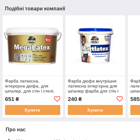
Подібні товари компанії
Фарба латексна,
Фарба дюфа внутрішня
Фар
інтерєрна дюфа, для
латексна інтер'єрна для
лате
шпалер, для стін і стелі,
шпалер фарба для стін і
шпал
миюча, матова,
стелі миюча матова
стел
651
240
585
₴
₴
Мегалатекс D120 [3.5 кг]
Матлатекс Д100 [1.4 кг]
Матл
Купити
Купити
Про нас