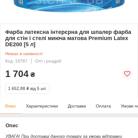
Фарба латексна інтерєрна для шпалер фарба
для стін і стелі миюча матова Premium Latex
DЕ200 [5 л]
Немає в наявності
Код: 19787
Опт і роздріб
1 704
₴
1 652,88 ₴
від 5 шт.
Опис
Характеристики
Доставка
Оплата
Умови п
Опис
УВАГА! При доставці даного товару за умови відправки