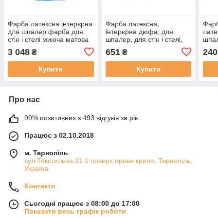
Фарба латексна інтерєрна
Фарба латексна,
Фар
для шпалер фарба для
інтерєрна дюфа, для
лате
стін і стелі миюча матова
шпалер, для стін і стелі,
шпал
Premium Latex DЕ200 [10
миюча, матова,
стел
3 048
651
240
₴
₴
л]
Мегалатекс D120 [3.5 кг]
Матл
Купити
Купити
Про нас
99% позитивних з 493 відгуків за рік
Працює з 02.10.2018
м. Тернопіль
вул.Текстильна,21 1 поверх праве крило, Тернопіль,
Україна
Контакти
Сьогодні працює з 08:00 до 17:00
Показати весь графік роботи