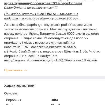
через
Укрпошту
обовязкова 100% передоплата
(промОплата не враховується)!!!
При виборі оплати
ПІСЛЯПЛАТА -
замовлення
надсилається після завдатку у розмірі 200 грн.
Латексна біла фарба для внутрішніх рабіт.Утворює міцне
зносостійке матове покриття. Має високу адгезію і виключно
високу вологостійкість. Витримує більше 6000 циклів вологого
стирання. Швидко сохне. Рекомендується для вологих
приміщень і місць з високим експлуатаційним
навантаженням, Фасовка:5л,Витрата:70-95мл/
м2,Колір:білий,Ступінь глянцю:матова Щільність:1,56кг/л,Клас
стирання:2,Нанесення наступного
шару:1година,Розчинник:вода(5 -15%),Зберігання:18 місяців
Приховати
Характеристики
Основні
Виробник
Dufa