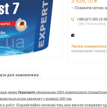
3 626,10 ₴
Показати оптові 
+380 (67) 353-13-9
Офіс-менеджер
повернення товару 
ція для замовлення
авки через
Укрпошту
обовязкова 100% передоплата (промОплата
ається після завдатку у розмірі 200 грн.
х робіт. Надзвичайно економічна, має високу покривну зд