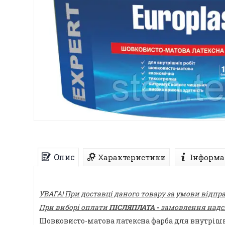
Опис
Характеристики
Інформа
УВАГА! При доставці даного товару за умови відпр
При виборі оплати
ПІСЛЯПЛАТА -
замовлення надсил
Шовковисто-матова латексна фарба для внутрішні