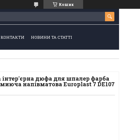
Кошик
КОНТАКТИ
НОВИНИ ТА СТАТТІ
 інтер'єрна дюфа для шпалер фарба
і миюча напівматова Europlast 7 DЕ107