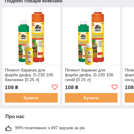
Подібні товари компанії
Пігмент барвник для
Пігмент барвник для
Пігм
фарби дюфа, D-230 105
фарби дюфа, D-230 106
фар
баклажан [0.25 л]
синій [0.25 л]
окси
108
108
108
₴
₴
Купити
Купити
Про нас
99% позитивних з 497 відгуків за рік