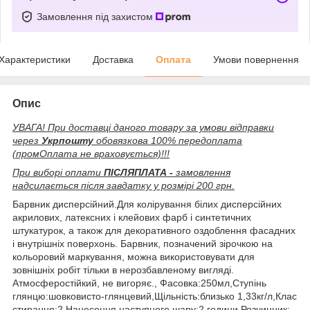
Замовлення під захистом
Характеристики
Доставка
Оплата
Умови повернення
Опис
УВАГА! При доставці даного товару за умови відправки
через
Укрпошту
обовязкова 100% передоплата
(промОплата не враховується)!!!
При виборі оплати
ПІСЛЯПЛАТА -
замовлення
надсилається після завдатку у розмірі 200 грн.
Барвник дисперсійний.Для колірування білих дисперсійних
акрилових, латексних і клейових фарб і синтетичних
штукатурок, а також для декоративного оздоблення фасадних
і внутрішніх поверхонь. Барвник, позначений зірочкою на
кольоровий маркування, можна використовувати для
зовнішніх робіт тільки в нерозбавленому вигляді.
Атмосферостійкий, не вигоряє., Фасовка:250мл,Ступінь
глянцю:шовковисто-глянцевий,Щільність:близько 1,33кг/л,Клас
стирання:2,Нанесення наступного шару:2 години,Розчинник: