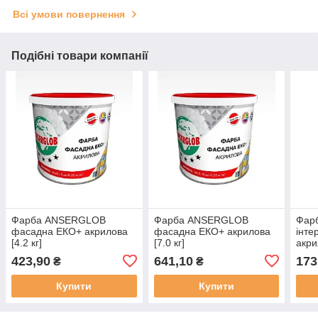
Всі умови повернення
Подібні товари компанії
Фарба ANSERGLOB
Фарба ANSERGLOB
Фар
фасадна ЕКО+ акрилова
фасадна ЕКО+ акрилова
інте
[4.2 кг]
[7.0 кг]
акри
423,90
641,10
173
₴
₴
Купити
Купити