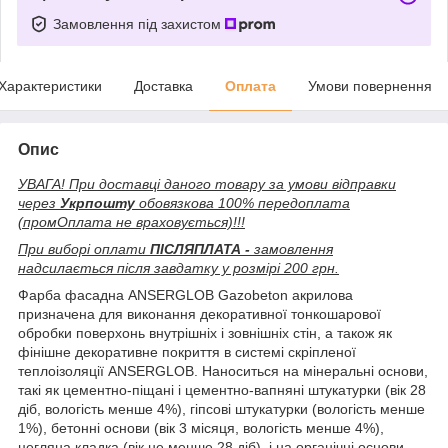
Замовлення під захистом
Характеристики
Доставка
Оплата
Умови повернення
Опис
УВАГА! При доставці даного товару за умови відправки
через
Укрпошту
обовязкова 100% передоплата
(промОплата не враховується)!!!
При виборі оплати
ПІСЛЯПЛАТА -
замовлення
надсилається після завдатку у розмірі 200 грн.
Фарба фасадна ANSERGLOB Gazobeton акрилова
призначена для виконання декоративної тонкошарової
обробки поверхонь внутрішніх і зовнішніх стін, а також як
фінішне декоративне покриття в системі скріпленої
теплоізоляції ANSERGLOB. Наноситься на мінеральні основи,
такі як цементно-піщані і цементно-вапняні штукатурки (вік 28
діб, вологість менше 4%), гіпсові штукатурки (вологість менше
1%), бетонні основи (вік 3 місяця, вологість менше 4%),
цегляна кладка (вік не менше 28 діб), і на органічні основи