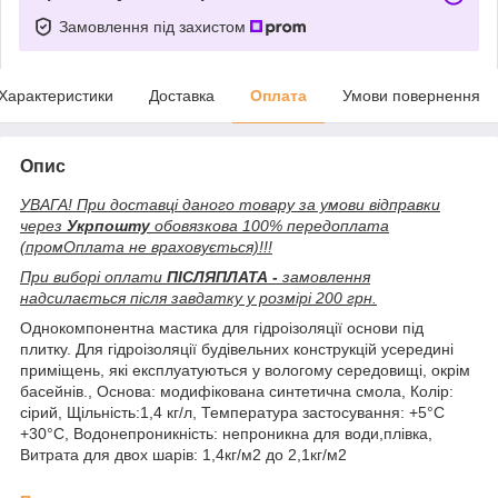
Замовлення під захистом
Характеристики
Доставка
Оплата
Умови повернення
Опис
УВАГА! При доставці даного товару за умови відправки
через
Укрпошту
обовязкова 100% передоплата
(промОплата не враховується)!!!
При виборі оплати
ПІСЛЯПЛАТА -
замовлення
надсилається після завдатку у розмірі 200 грн.
Однокомпонентна мастика для гідроізоляції основи під
плитку. Для гідроізоляції будівельних конструкцій усередині
приміщень, які експлуатуються у вологому середовищі, окрім
басейнів., Основа: модифікована синтетична смола, Колір:
сірий, Щільність:1,4 кг/л, Температура застосування: +5°C
+30°С, Водонепроникність: непроникна для води,плівка,
Витрата для двох шарів: 1,4кг/м2 до 2,1кг/м2