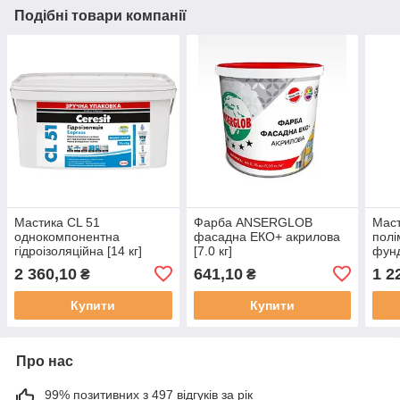
Подібні товари компанії
Мастика СL 51
Фарба ANSERGLOB
Маст
однокомпонентна
фасадна ЕКО+ акрилова
полі
гідроізоляційна [14 кг]
[7.0 кг]
фун
"MAS
2 360,10
641,10
1 2
₴
₴
Купити
Купити
Про нас
99% позитивних з 497 відгуків за рік