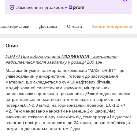
Замовлення під захистом
арактеристики
Доставка
Оплата
Умови повернення
Опис
УВАГА! При виборі оплати
ПІСЛЯПЛАТА -
замовлення
надсилається після завдатку у розмірі 200 грн.
Мастика бітумно-полімерна покрівельна "MASTERBIT" - це
універсальний у використанні і готовий до застосування
матеріал, що складається з суміші нафтових бітумів,
модифікованої синтетичним каучуком, мінеральних
наповнювачів і органічного розчинника.,Рекомендовані норми
витрат нанесення мастики на кожен шар: на вертикальні
поверхні,0,7-0,8 кг/м2, на горизонтальні поверхні 1,0-1,2 кг/
м2. Рекомендовано наносити не менше 2-х шарів.,Час
висихання кожного шару залежить від температури і відносної
вологості повітря та становить до,24 годин, повна стабілізація
покриття досягається протягом 7 днів.