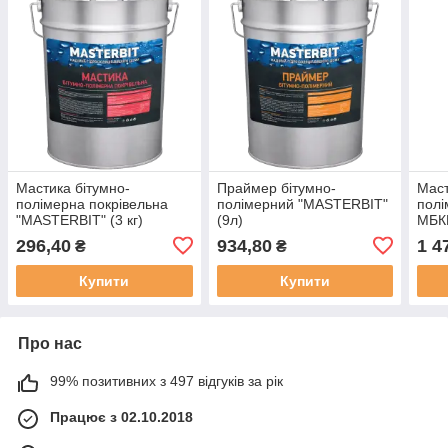
Мастика бітумно-
Праймер бітумно-
Маст
полімерна покрівельна
полімерний "MASTERBIT"
полі
"MASTERBIT" (3 кг)
(9л)
МБКГ
296,40
934,80
1 4
₴
₴
Купити
Купити
Про нас
99% позитивних з 497 відгуків за рік
Працює з 02.10.2018