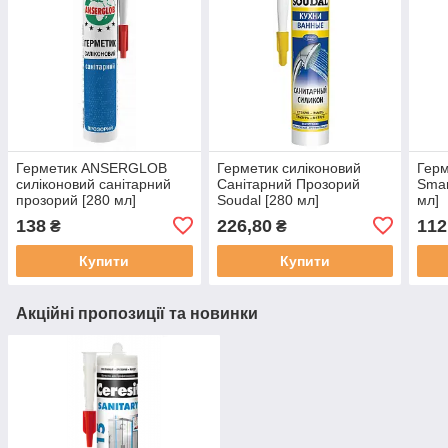
Герметик ANSERGLOB
Герметик силіконовий
Герм
силіконовий санітарний
Санітарний Прозорий
Smar
прозорий [280 мл]
Soudal [280 мл]
мл]
138
226,80
112
₴
₴
Купити
Купити
Акційні пропозиції та новинки