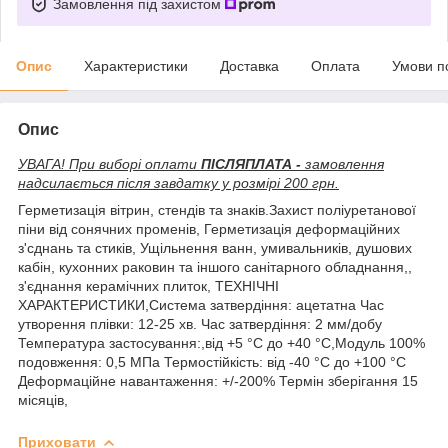
Замовлення під захистом
Опис
Характеристики
Доставка
Оплата
Умови п
Опис
УВАГА! При виборі оплати
ПІСЛЯПЛАТА -
замовлення
надсилається після завдатку у розмірі 200 грн.
Герметизація вітрин, стендів та знаків.Захист поліуретанової
піни від сонячних променів, Герметизація деформаційних
з'сднань та стиків, Ущільнення ванн, умивальників, душових
кабін, кухонних раковин та іншого санітарного обладнання,,
з'єднання керамічних плиток, ТЕХНІЧНІ
ХАРАКТЕРИСТИКИ,Система затвердіння: ацетатна Час
утворення плівки: 12-25 хв. Час затвердіння: 2 мм/добу
Температура застосування:,від +5 °С до +40 °С,Модуль 100%
подовження: 0,5 MПa Термостійкість: від -40 °С до +100 °С
Деформаційне навантаження: +/-200% Термін зберігання 15
місяців,
Приховати