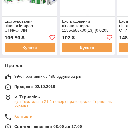
Екструдований
Екструдований
Екст
пінополістирол
пінополістирол
піно
СТИРОПЛИТ
1185х585х30(13) [0.0208
СТИ
1180х580х30(13) FAS
м3]
1180
106,50
102
148
₴
₴
фрезерований,[0.0205 м3]
м3]
Купити
Купити
Про нас
99% позитивних з 495 відгуків за рік
Працює з 02.10.2018
м. Тернопіль
вул.Текстильна,21 1 поверх праве крило, Тернопіль,
Україна
Контакти
Сьогодні працює з 08:00 до 17:00