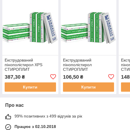
Екструдований
Екструдований
Екст
пінополістирол XPS
пінополістирол
піно
СТИРОПЛИТ
СТИРОПЛИТ
СТИ
1180х580х100(4) [0.06844
1180х580х30(13) FAS
1180
387,30
106,50
148
₴
₴
м3]
фрезерований,[0.0205 м3]
м3]
Купити
Купити
Про нас
99% позитивних з 499 відгуків за рік
Працює з 02.10.2018