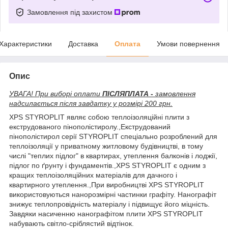
Замовлення під захистом
Характеристики
Доставка
Оплата
Умови повернення
Опис
УВАГА! При виборі оплати
ПІСЛЯПЛАТА -
замовлення
надсилається після завдатку у розмірі 200 грн.
XPS STYROPLIT являє собою теплоізоляційні плити з
екструдованого пінополістиролу.,Екструдований
пінополістирол серії STYROPLIT спеціально розроблений для
теплоізоляції у приватному житловому будівництві, в тому
числі "теплих підлог" в квартирах, утеплення балконів і лоджії,
підлог по ґрунту і фундаментів.,XPS STYROPLIT є одним з
кращих теплоізоляційних матеріалів для дачного і
квартирного утеплення.,При виробництві XPS STYROPLIT
використовуються нанорозмірні частинки графіту. Нанографіт
знижує теплопровідність матеріалу і підвищує його міцність.
Завдяки насиченню нанографітом плити XPS STYROPLIT
набувають світло-сріблястий відтінок.