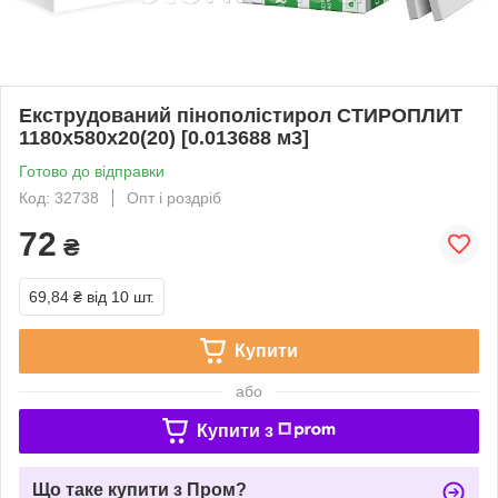
Екструдований пінополістирол СТИРОПЛИТ
1180х580х20(20) [0.013688 м3]
Готово до відправки
Код: 32738
Опт і роздріб
72
₴
69,84 ₴
від 10 шт.
Купити
або
Купити з
Що таке купити з Пром?