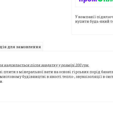
У компанії підключ
купити будь-який т
ція для замовлення
 надсилається після завдатку у розмірі 200 грн.
йні плити з мінеральної вати на основі гірських порід баз
исловому будівництві в якості тепло-, звукоізоляції в сис
и.