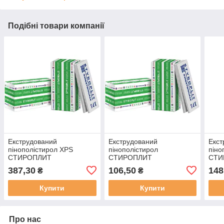
Подібні товари компанії
Екструдований
Екструдований
Екст
пінополістирол XPS
пінополістирол
піно
СТИРОПЛИТ
СТИРОПЛИТ
СТИ
1180х580х100(4) [0.06844
1180х580х30(13) FAS
1180
387,30
106,50
148
₴
₴
м3]
фрезерований,[0.0205 м3]
м3]
Купити
Купити
Про нас