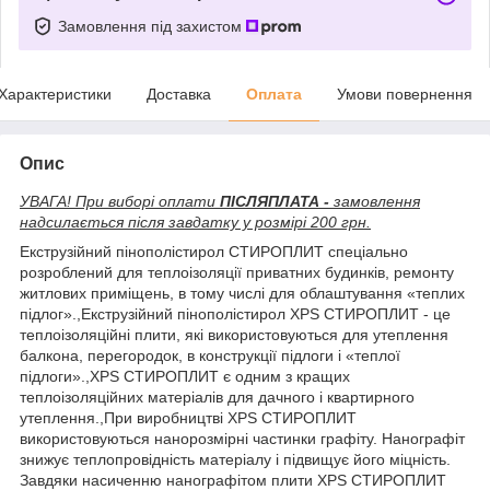
Замовлення під захистом
Характеристики
Доставка
Оплата
Умови повернення
Опис
УВАГА! При виборі оплати
ПІСЛЯПЛАТА -
замовлення
надсилається після завдатку у розмірі 200 грн.
Екструзійний пінополістирол СТИРОПЛИТ спеціально
розроблений для теплоізоляції приватних будинків, ремонту
житлових приміщень, в тому числі для облаштування «теплих
підлог».,Екструзійний пінополістирол XPS СТИРОПЛИТ - це
теплоізоляційні плити, які використовуються для утеплення
балкона, перегородок, в конструкції підлоги і «теплої
підлоги».,XPS СТИРОПЛИТ є одним з кращих
теплоізоляційних матеріалів для дачного і квартирного
утеплення.,При виробництві XPS СТИРОПЛИТ
використовуються нанорозмірні частинки графіту. Нанографіт
знижує теплопровідність матеріалу і підвищує його міцність.
Завдяки насиченню нанографітом плити XPS СТИРОПЛИТ