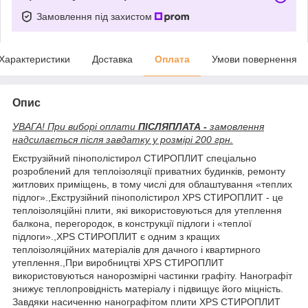
Замовлення під захистом
Характеристики
Доставка
Оплата
Умови повернення
Опис
УВАГА! При виборі оплати
ПІСЛЯПЛАТА -
замовлення
надсилається після завдатку у розмірі 200 грн.
Екструзійний пінополістирол СТИРОПЛИТ спеціально
розроблений для теплоізоляції приватних будинків, ремонту
житлових приміщень, в тому числі для облаштування «теплих
підлог».,Екструзійний пінополістирол XPS СТИРОПЛИТ - це
теплоізоляційні плити, які використовуються для утеплення
балкона, перегородок, в конструкції підлоги і «теплої
підлоги».,XPS СТИРОПЛИТ є одним з кращих
теплоізоляційних матеріалів для дачного і квартирного
утеплення.,При виробництві XPS СТИРОПЛИТ
використовуються нанорозмірні частинки графіту. Нанографіт
знижує теплопровідність матеріалу і підвищує його міцність.
Завдяки насиченню нанографітом плити XPS СТИРОПЛИТ