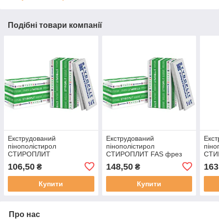
Подібні товари компанії
Екструдований
Екструдований
Екст
пінополістирол
пінополістирол
піно
СТИРОПЛИТ
СТИРОПЛИТ FAS фрез
СТИ
1180х580х30(13) FAS
1180х580х40(10) [0.0343
1180
106,50
148,50
163
₴
₴
фрезерований,[0.0205 м3]
м3]
м3]
Купити
Купити
Про нас