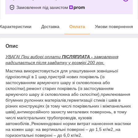
Замовлення під захистом
Характеристики
Доставка
Оплата
Умови повернення
Опис
УВАГА! При виборі оплати
ПІСЛЯПЛАТА -
замовлення
надсилається після завдатку у розмірі 200 грн.
Мастика використовується для улаштування зовнішньої
гідроізоляції в 1 шар,пристрій нових покрівель (із
застосуванням армуючого шару зі скловолокна або
склосітки),ремонт старих покрівель (із застосуванням
армуючого шару зі скловолокна або склосітки),приклеювання
бітумних рулонних матеріалів,герметизації стиків і швів в
різних конструкціях (в тому числі покрівельних і міжпанельних
швів),антикорозійного захисту металевих поверхонь, в тому
числі магістральних трубопроводів, кузовів
автомобілів.,Рекомендовані норми витрат нанесення мастики
на кожен шар: на вертикальні поверхні – до 1,5 кг/м2,,на
горизонтальні поверхні – до 6,0 кг/м2.