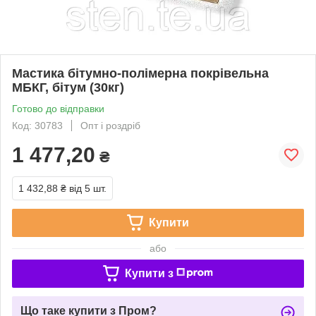
Мастика бітумно-полімерна покрівельна
МБКГ, бітум (30кг)
Готово до відправки
Код: 30783
Опт і роздріб
1 477,20
₴
1 432,88 ₴
від 5 шт.
Купити
або
Купити з
Що таке купити з Пром?