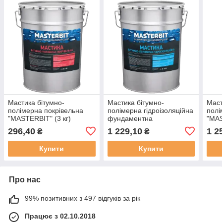
Мастика бітумно-
Мастика бітумно-
Маст
полімерна покрівельна
полімерна гідроізоляційна
полі
"MASTERBIT" (3 кг)
фундаментна
"MAS
"MASTERBIT" (18кг)
296,40
1 229,10
1 2
₴
₴
Купити
Купити
Про нас
99% позитивних з 497 відгуків за рік
Працює з 02.10.2018