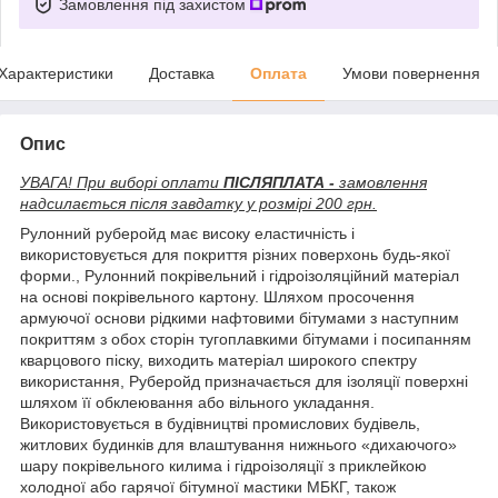
Замовлення під захистом
Характеристики
Доставка
Оплата
Умови повернення
Опис
УВАГА! При виборі оплати
ПІСЛЯПЛАТА -
замовлення
надсилається після завдатку у розмірі 200 грн.
Рулонний руберойд має високу еластичність і
використовується для покриття різних поверхонь будь-якої
форми., Рулонний покрівельний і гідроізоляційний матеріал
на основі покрівельного картону. Шляхом просочення
армуючої основи рідкими нафтовими бітумами з наступним
покриттям з обох сторін тугоплавкими бітумами і посипанням
кварцового піску, виходить матеріал широкого спектру
використання, Руберойд призначається для ізоляції поверхні
шляхом її обклеювання або вільного укладання.
Використовується в будівництві промислових будівель,
житлових будинків для влаштування нижнього «дихаючого»
шару покрівельного килима і гідроізоляції з приклейкою
холодної або гарячої бітумної мастики МБКГ, також