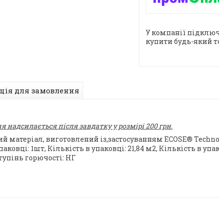
У компанії підключ
купити будь-який т
ція для замовлення
 надсилається після завдатку у розмірі 200 грн.
матеріал, виготовлений із,застосуванням ECOSE® Technolo
аковці: 1шт, Кількість в упаковці: 21,84 м2, Кількість в упак
тупінь горючості: НГ