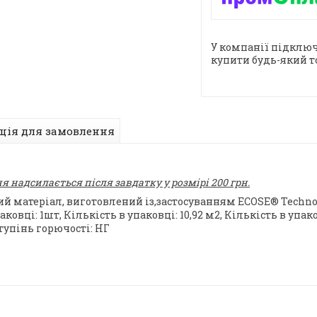
У компанії підключ
купити будь-який т
ція для замовлення
 надсилається після завдатку у розмірі 200 грн.
матеріал, виготовлений із,застосуванням ECOSE® Technolo
аковці: 1шт, Кількість в упаковці: 10,92 м2, Кількість в упако
тупінь горючості: НГ