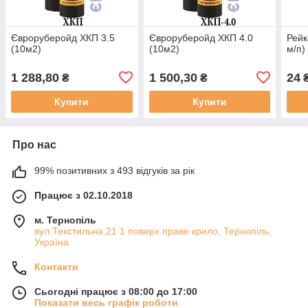
Євроруберойд ХКП 3.5
Євроруберойд ХКП 4.0
Рейк
(10м2)
(10м2)
м/п)
1 288,80
1 500,30
24
₴
₴
Купити
Купити
Про нас
99% позитивних з 493 відгуків за рік
Працює з 02.10.2018
м. Тернопіль
вул.Текстильна,21 1 поверх праве крило, Тернопіль,
Україна
Контакти
Сьогодні працює з 08:00 до 17:00
Показати весь графік роботи