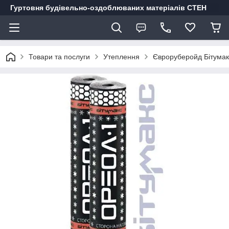
Гуртовня будівельно-оздоблюваних матеріалів СТЕН
Товари та послуги
Утеплення
Євроруберойд Бітумакс