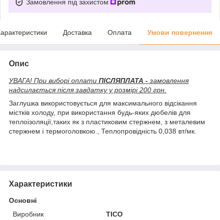
Замовлення під захистом
арактеристики
Доставка
Оплата
Умови повернення
Опис
УВАГА! При виборі оплати
ПІСЛЯПЛАТА -
замовлення
надсилається після завдатку у розмірі 200 грн.
Заглушка використовується для максимального відсікання
містків холоду, при використання будь-яких дюбелів для
теплоізоляції,таких як з пластиковим стержнем, з металевим
стержнем і термоголовкою., Теплопровідність 0,038 вт/мк.
Характеристики
Основні
Виробник
ТІСО