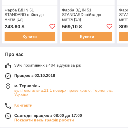
Фарба ВД IN 51
Фарба ВД IN 51
Фарб
STANDARD стійка до
STANDARD стійка до
STAN
миття [1л]
миття [3л]
митт
243,60
569,10
809
₴
₴
Купити
Купити
Про нас
99% позитивних з 494 відгуків за рік
Працює з 02.10.2018
м. Тернопіль
вул.Текстильна,21 1 поверх праве крило, Тернопіль,
Україна
Контакти
Сьогодні працює з 08:00 до 17:00
Показати весь графік роботи