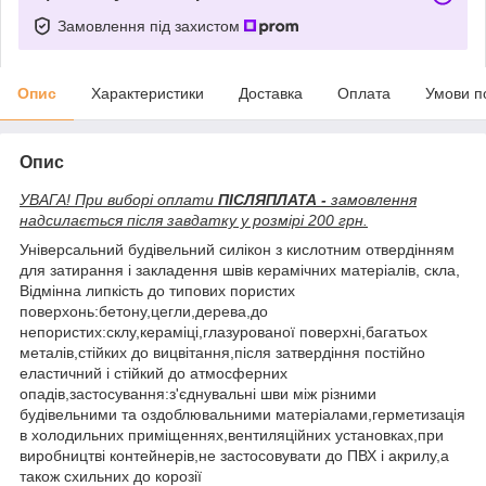
Замовлення під захистом
Опис
Характеристики
Доставка
Оплата
Умови п
Опис
УВАГА! При виборі оплати
ПІСЛЯПЛАТА -
замовлення
надсилається після завдатку у розмірі 200 грн.
Універсальний будівельний силікон з кислотним отвердінням
для затирання і закладення швів керамічних матеріалів, скла,
Відмінна липкість до типових пористих
поверхонь:бетону,цегли,дерева,до
непористих:склу,кераміці,глазурованої поверхні,багатьох
металів,стійких до вицвітання,після затвердіння постійно
еластичний і стійкий до атмосферних
опадів,застосування:з'єднувальні шви між різними
будівельними та оздоблювальними матеріалами,герметизація
в холодильних приміщеннях,вентиляційних установках,при
виробництві контейнерів,не застосовувати до ПВХ і акрилу,а
також схильних до корозії