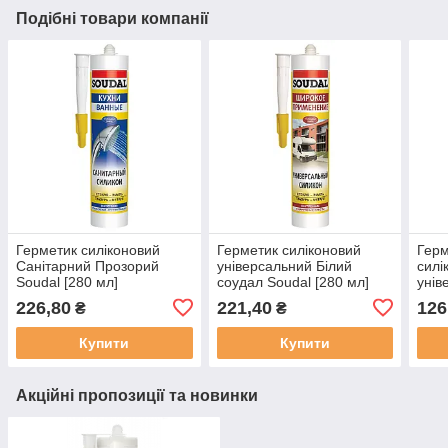
Подібні товари компанії
Герметик силіконовий
Герметик силіконовий
Гер
Санітарний Прозорий
універсальний Білий
силі
Soudal [280 мл]
соудал Soudal [280 мл]
унів
[280
226,80
221,40
126
₴
₴
Купити
Купити
Акційні пропозиції та новинки