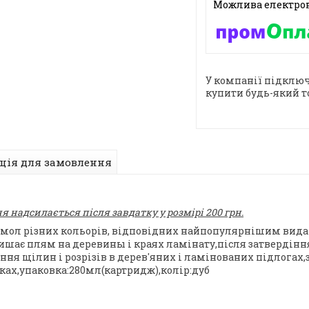
У компанії підключ
купити будь-який т
ція для замовлення
 надсилається після завдатку у розмірі 200 грн.
 смол різних кольорів, відповідних найпопулярнішим вида
ишає плям на деревины і краях ламінату,після затвердінн
ення щілин і розрізів в дерев'яних і ламінованих підлогах
ках,упаковка:280мл(картридж),колір:дуб