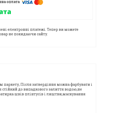
ені електронні платежі. Тепер ви можете
овар не покидаючи сайту.
м паркету, Після затвердіння можна фарбувати і
я стійкий до випадкового залиття водою,не
,затирка швів плінтусів і лиштви,маскування