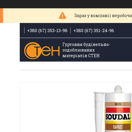
Зараз у компанії неробочи
+380 (67) 353-13-98
+380 (67) 351-24-96
Гуртовня будівельно-
оздоблюваних
матеріалів СТЕН