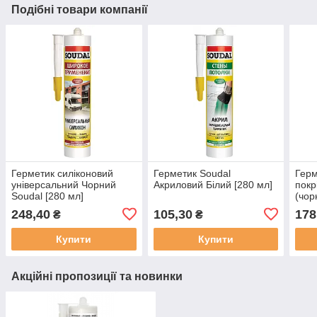
Подібні товари компанії
Герметик силіконовий
Герметик Soudal
Герм
універсальний Чорний
Акриловий Білий [280 мл]
покр
Soudal [280 мл]
(чор
248,40
105,30
178
₴
₴
Купити
Купити
Акційні пропозиції та новинки