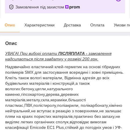
Замовлення під захистом
Опис
Характеристики
Доставка
Оплата
Умови п
Опис
УВАГА! При виборі оплати
ПІСЛЯПЛАТА -
замовлення
надсилається після завдатку у розмірі 200 грн.
Надзвичайно еластичний клей-герметик на основі гібридних
полімерів SMX для застосування всередині і зовні приміщень.
Клеїть також вологі матеріали, Відмінна адгезія до всіх
будівельних матеріалів і конструкцій,а також
вологих:бетону,цегли,натурального
каменю,гіпсокартону,дерева,деревних
матеріалів,металу,скла,кераміки,більшості
пластмас,ПВХ,полістиролу,поліакрили, полікарбонату,хімічно
нейтральний,не вступає в реакцію з поверхнями,не залишає
плям на краях пористих матеріалів,практично без запаху,не
виділяє летких органічних сполук,відповідає вимогам
класифікації Emicode EC1 Plus,стійкий до погодніх умов і УФ-