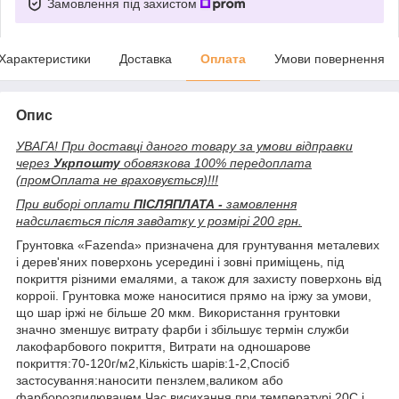
Замовлення під захистом
Характеристики
Доставка
Оплата
Умови повернення
Опис
УВАГА! При доставці даного товару за умови відправки
через
Укрпошту
обовязкова 100% передоплата
(промОплата не враховується)!!!
При виборі оплати
ПІСЛЯПЛАТА -
замовлення
надсилається після завдатку у розмірі 200 грн.
Грунтовка «Fazenda» призначена для грунтування металевих
і дерев'яних поверхонь усередині і зовні приміщень, під
покриття різними емалями, а також для захисту поверхонь від
корроіі. Грунтовка може наноситися прямо на іржу за умови,
що шар іржі не більше 20 мкм. Використання грунтовки
значно зменшує витрату фарби і збільшує термін служби
лакофарбового покриття, Витрати на одношарове
покриття:70-120г/м2,Кількість шарів:1-2,Спосіб
застосування:наносити пензлем,валиком або
фарборозпилювачем,Час висихання при температурі 20С і