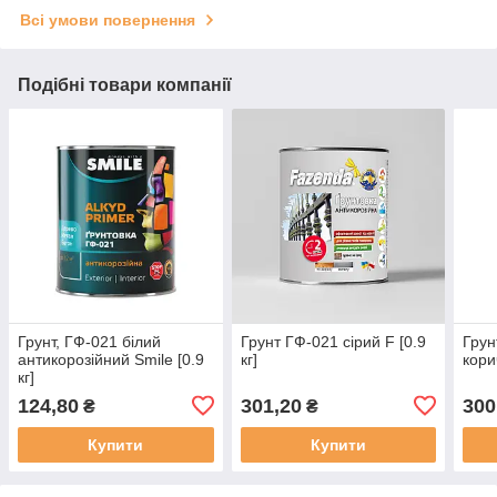
Всі умови повернення
Подібні товари компанії
Грунт, ГФ-021 білий
Грунт ГФ-021 сірий F [0.9
Грун
антикорозійний Smile [0.9
кг]
кори
кг]
124,80
301,20
300
₴
₴
Купити
Купити