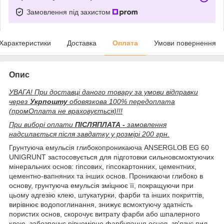
Замовлення під захистом
Характеристики
Доставка
Оплата
Умови повернення
Опис
УВАГА! При доставці даного товару за умови відправки
через
Укрпошту
обовязкова 100% передоплата
(промОплата не враховується)!!!
При виборі оплати
ПІСЛЯПЛАТА -
замовлення
надсилається після завдатку у розмірі 200 грн.
Грунтуюча емульсія глибокопроникаюча ANSERGLOB EG 60
UNIGRUNT застосовується для підготовки сильновсмоктуючих
мінеральних основ: гіпсових, гіпсокартонних, цементних,
цементно-вапняних та інших основ. Проникаючи глибоко в
основу, грунтуюча емульсія зміцнює її, покращуючи при
цьому адгезію клею, штукатурки, фарби та інших покриттів,
вирівнює водопоглинання, знижує всмоктуючу здатність
пористих основ, скорочує витрату фарби або шпалерного
клею, забезпечує рівномірне фарбування основ, зв'язує пил.