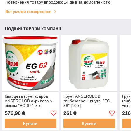
Повернення товару впродовж 14 днів за домовленістю
Всі умови повернення
Подібні товари компанії
Кварцева грунт фарба
Грунт ANSERGLOB
Грун
ANSERGLOB акрилова з
глибокопрон. внутр. "EG-
глиб
піском "EG-62" [5 л]
58" [10 л]
унів
EG-6
576,90
261
216
₴
₴
Купити
Купити