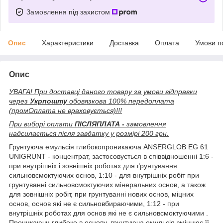
Замовлення під захистом
Опис
Характеристики
Доставка
Оплата
Умови п
Опис
УВАГА! При доставці даного товару за умови відправки
через
Укрпошту
обовязкова 100% передоплата
(промОплата не враховується)!!!
При виборі оплати
ПІСЛЯПЛАТА -
замовлення
надсилається після завдатку у розмірі 200 грн.
Грунтуюча емульсія глибокопроникаюча ANSERGLOB EG 61
UNIGRUNT - концентрат, застосовується в співвідношенні 1:6 -
при внутрішніх і зовнішніх роботах для ґрунтування
сильновсмоктуючих основ, 1:10 - для внутрішніх робіт при
грунтуванні сильновсмоктуючих мінеральних основ, а також
для зовнішніх робіт, при грунтуванні нових основ, міцних
основ, основ які не є сильновбираючими, 1:12 - при
внутрішніх роботах для основ які не є сильновсмоктуючими .
Проникаючи глибоко в основу, грунтуюча емульсія зміцнює її,