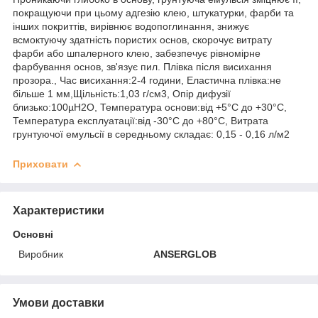
покращуючи при цьому адгезію клею, штукатурки, фарби та
інших покриттів, вирівнює водопоглинання, знижує
всмоктуючу здатність пористих основ, скорочує витрату
фарби або шпалерного клею, забезпечує рівномірне
фарбування основ, зв'язує пил. Плівка після висихання
прозора., Час висихання:2-4 години, Еластична плівка:не
більше 1 мм,Щільність:1,03 г/см3, Опір дифузії
близько:100µН2О, Температура основи:від +5°С до +30°С,
Температура експлуатації:від -30°С до +80°С, Витрата
грунтуючої емульсії в середньому складає: 0,15 - 0,16 л/м2
Приховати
Характеристики
Основні
Виробник
ANSERGLOB
Умови доставки