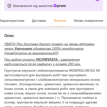
Замовлення під захистом
Характеристики
Доставка
Оплата
Умови повернення
Опис
УВАГА! При доставці даного товару за умови відправки
через
Укрпошту
обовязкова 100% передоплата
(промОплата не враховується)!!!
При виборі оплати
ПІСЛЯПЛАТА -
замовлення
надсилається після завдатку у розмірі 200 грн.
Грунтуюча емульсія глибокопроникаюча ANSERGLOB EG 58
застосовується для внутрішніх робіт при грунтуванні
сильновсмоктуючих і слабковсмоктуючих мінеральних основ:
гіпсових, гіпсокартонних, цементних, цементно-вапняних та
інших основ, а також для зовнішніх робіт, при грунтуванні
нових основ, міцних основ, основ які не є сильновбираючими:
цементних, цементно вапняних і т.і. Проникаючи глибоко в
основу, грунтуюча емульсія зміцнює її та покращує адгезію
клею, штукатурки, фарби та інших покриттів, вирівнює