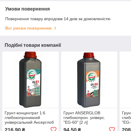
Умови повернення
Повернення товару впродовж 14 днів за домовленістю
Всі умови повернення
Подібні товари компанії
Грунт-концентрат 1:6
Грунт ANSERGLOB
Гру
глибокопроникний
глибокопрон. універс.
глиб
універсальний Ансерглоб
"EG-60" [2 л]
"EG-
EG-61 [1 л]
216,90
94,50
208
₴
₴