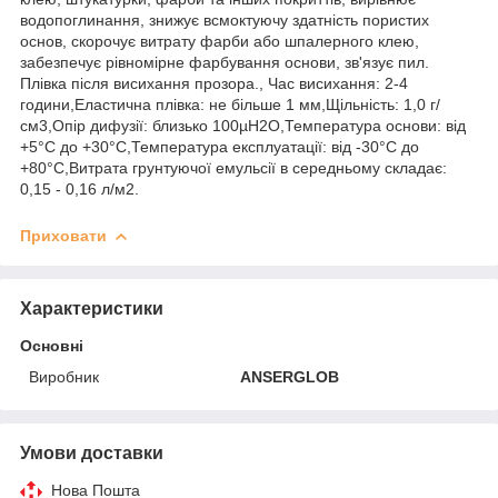
водопоглинання, знижує всмоктуючу здатність пористих
основ, скорочує витрату фарби або шпалерного клею,
забезпечує рівномірне фарбування основи, зв'язує пил.
Плівка після висихання прозора., Час висихання: 2-4
години,Еластична плівка: не більше 1 мм,Щільність: 1,0 г/
см3,Опір дифузії: близько 100µН2О,Температура основи: від
+5°С до +30°С,Температура експлуатації: від -30°С до
+80°С,Витрата грунтуючої емульсії в середньому складає:
0,15 - 0,16 л/м2.
Приховати
Характеристики
Основні
Виробник
ANSERGLOB
Умови доставки
Нова Пошта