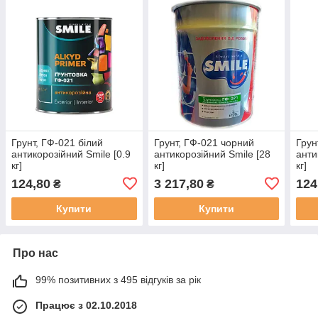
Грунт, ГФ-021 білий
Грунт, ГФ-021 чорний
Грун
антикорозійний Smile [0.9
антикорозійний Smile [28
анти
кг]
кг]
кг]
124,80
3 217,80
124
₴
₴
Купити
Купити
Про нас
99% позитивних з 495 відгуків за рік
Працює з 02.10.2018