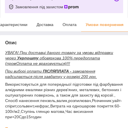
Замовлення під захистом
арактеристики
Доставка
Оплата
Умови повернення
Опис
УВАГА! При доставці даного товару за умови відправки
через
Укрпошту
обовязкова 100% передоплата
(промОплата не враховується)!!!
При виборі оплати
ПІСЛЯПЛАТА -
замовлення
надсилається після завдатку у розмірі 200 грн.
Використовується для попередньої підготовки під фарбування
алкідними емалями різних дерев'яних, металевих, бетонних і
оштукатурених поверхонь, а також для захисту від корозії.,
Спосіб нанесення:пензель,валик,розпилювач,Розчинник:уайт-
спірит,сольвент,нефрас,Витрата на одношарове покриття:60-
100г/м2,Ступінь глянцю матова,Час висихання
при+20Сдо15годин