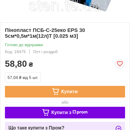
Пінопласт ПСБ-С-25еко EPS 30
5см*0,5м*1м(12л)Т [0.025 м3]
Готово до відправки
Код: 18475
Опт і роздріб
58,80
₴
57,04 ₴
від 5 шт.
Купити
або
Купити з
Що таке купити з Пром?