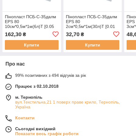
Пінопласт ПСБ-С-35далм
Пінопласт ПСБ-С-35далм
Піно
EPS 80
EPS 80
EPS
10см*0,5м*1м(6л)Т [0.05
2см*0,5м*1м(30л)Т [0.01
3см*
м3]
м3]
м3]
162,30
32,70
48,
₴
₴
Купити
Купити
Про нас
99% позитивних з 494 відгуків за рік
Працює з 02.10.2018
м. Тернопіль
вул.Текстильна,21 1 поверх праве крило, Тернопіль,
Україна
Контакти
Сьогодні вихідний
Показати весь графік роботи