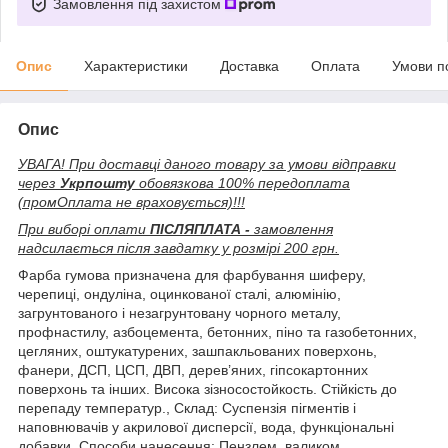
Замовлення під захистом
Опис
Характеристики
Доставка
Оплата
Умови п
Опис
УВАГА! При доставці даного товару за умови відправки
через
Укрпошту
обовязкова 100% передоплата
(промОплата не враховується)!!!
При виборі оплати
ПІСЛЯПЛАТА -
замовлення
надсилається після завдатку у розмірі 200 грн.
Фарба гумова призначена для фарбування шиферу,
черепиці, ондуліна, оцинкованої сталі, алюмінію,
загрунтованого і незагрунтовану чорного металу,
профнастилу, азбоцемента, бетонних, піно та газобетонних,
цегляних, оштукатурених, зашпакльованих поверхонь,
фанери, ДСП, ЦСП, ДВП, дерев’яних, гіпсокартонних
поверхонь та інших. Висока зізносостойкость. Стійкість до
перепаду температур., Склад: Суспензія пігментів і
наповнювачів у акрилової дисперсії, вода, функціональні
добавки. Способи нанесення: Пензлем, валиком,