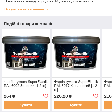
Повернення товару впродовж 14 днів за домовленістю
Всі умови повернення
Подібні товари компанії
Фарба гумова SuperElastik
Фарба гумова SuperElastik
Фарб
RAL 6002 Зелений [1.2 кг]
RAL 8017 Коричневий [1.2
RAL 
кг]
264
226,20
216
₴
₴
Купити
Купити