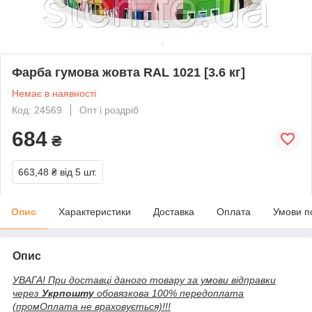
Фарба гумова жовта RAL 1021 [3.6 кг]
Немає в наявності
Код: 24569
Опт і роздріб
684
₴
663,48 ₴
від 5 шт.
Опис
Характеристики
Доставка
Оплата
Умови п
Опис
УВАГА! При доставці даного товару за умови відправки
через
Укрпошту
обовязкова 100% передоплата
(промОплата не враховується)!!!