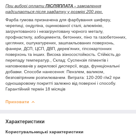
При виборі оплати
ПІСЛЯПЛАТА -
замовлення
надсилається після завдатку у розмірі 200 грн.
Фарба гумова призначена для фарбування шиферу,
черепиці, ондуліна, оцинкованої сталі, алюмінію,
загрунтованого і незагрунтовану чорного металу,
профнастилу, азбоцемента, бетонних, піно та газобетонних,
цегляних, оштукатурених, зашпакльованих поверхонь,
фанери, ДСП, ЦСП, ДВП, дерев’яних, гіпсокартонних
поверхонь та інших. Висока зізносостойкость. Стійкість до
перепаду температур., Склад: Суспензія пігментів і
наповнювачів у акрилової дисперсії, вода, функціональні
добавки. Способи нанесення: Пензлем, валиком,
безповітряним розпилювачем. Витрата: 120-200 г/м2 при
одношаровому покритті залежно від поверхні і способу.
Гарантійний термін 18 місяців
Приховати
Характеристики
Користувальницькі характеристики