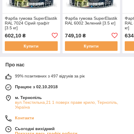
Фарба гумова SuperElastik
Фарба гумова SuperElastik
Фарб
RAL 7024 Сірий графіт
RAL 6002 Зелений [3.5 кг]
RAL 
[3.5 кг]
кг]
602,10
749,10
634
₴
₴
Купити
Купити
Про нас
99% позитивних з 497 відгуків за рік
Працює з 02.10.2018
м. Тернопіль
вул.Текстильна,21 1 поверх праве крило, Тернопіль,
Україна
Контакти
Сьогодні вихідний
Показати весь графік роботи