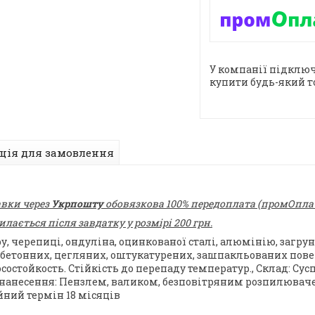
У компанії підключ
купити будь-який т
ція для замовлення
авки через
Укрпошту
обовязкова 100% передоплата (промОплата
ається після завдатку у розмірі 200 грн.
 черепиці, ондуліна, оцинкованої сталі, алюмінію, загрун
зобетонних, цегляних, оштукатурених, зашпакльованих повер
состойкость. Стійкість до перепаду температур., Склад: Су
и нанесення: Пензлем, валиком, безповітряним розпилюваче
ійний термін 18 місяців