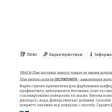
Опис
Характеристики
Інформа
УВАГА! При доставці даного товару за умови відпр
При виборі оплати
ПІСЛЯПЛАТА -
замовлення надсил
Фарба гумова призначена для фарбування шиферу,
профнастилу, азбоцемента, бетонних, піно та га
гіпсокартонних поверхонь та інших. Висока зізно
дисперсії, вода, функціональні добавки. Способ
покритті залежно від поверхні і способу. Гарант