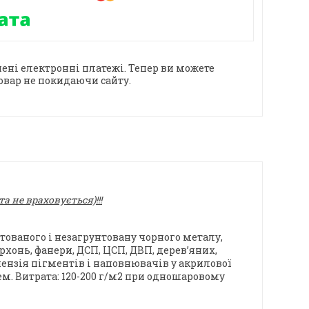
ені електронні платежі. Тепер ви можете
овар не покидаючи сайту.
 не враховується)!!!
тованого і незагрунтовану чорного металу,
хонь, фанери, ДСП, ЦСП, ДВП, дерев’яних,
спензія пігментів і наповнювачів у акрилової
м. Витрата: 120-200 г/м2 при одношаровому