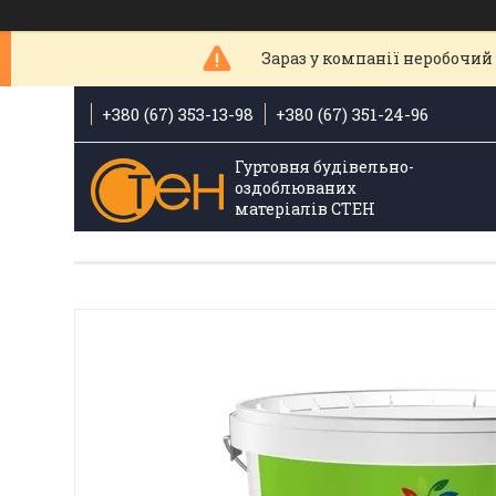
Зараз у компанії неробочий 
+380 (67) 353-13-98
+380 (67) 351-24-96
Гуртовня будівельно-
оздоблюваних
матеріалів СТЕН