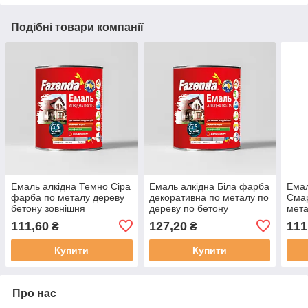
Подібні товари компанії
Емаль алкідна Темно Сіра
Емаль алкідна Біла фарба
Емал
фарба по металу дереву
декоративна по металу по
Сма
бетону зовнішня
дереву по бетону
мета
внутрішня ПФ 115 F [0.9
зовнішня внутрішня ПФ
зовн
111,60
127,20
111
₴
₴
кг]
115 F [0.9 кг]
115 F
Купити
Купити
Про нас