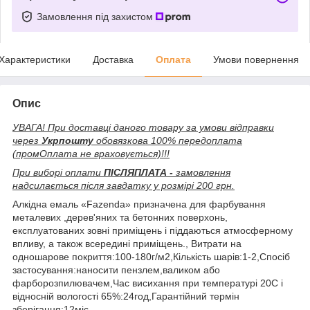
Замовлення під захистом
Характеристики
Доставка
Оплата
Умови повернення
Опис
УВАГА! При доставці даного товару за умови відправки
через
Укрпошту
обовязкова 100% передоплата
(промОплата не враховується)!!!
При виборі оплати
ПІСЛЯПЛАТА -
замовлення
надсилається після завдатку у розмірі 200 грн.
Алкідна емаль «Fazenda» призначена для фарбування
металевих ,дерев'яних та бетонних поверхонь,
експлуатованих зовні приміщень і піддаються атмосферному
впливу, а також всередині приміщень., Витрати на
одношарове покриття:100-180г/м2,Кількість шарів:1-2,Спосіб
застосування:наносити пензлем,валиком або
фарборозпилювачем,Час висихання при температурі 20С і
відносній вологості 65%:24год,Гарантійний термін
зберігання:12міс.