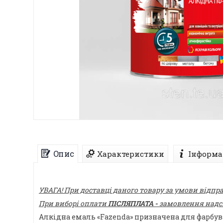
Опис
Характеристики
Інформа
УВАГА! При доставці даного товару за умови відпр
При виборі оплати
ПІСЛЯПЛАТА -
замовлення надсил
Алкідна емаль «Fazenda» призначена для фарбув