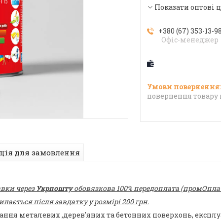
Показати оптові 
+380 (67) 353-13-9
Офіс-менеджер
повернення товару 
ція для замовлення
авки через
Укрпошту
обовязкова 100% передоплата (промОплата
ається після завдатку у розмірі 200 грн.
ання металевих ,дерев'яних та бетонних поверхонь, експл