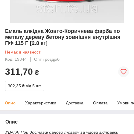
Емаль алкідна Жовто-Коричнева фарба по
металу дереву бетону зовнішня внутрішня
ПФ 115 F [2.8 кг]
Немає в наявності
Код: 19844
Опт і роздріб
311,70
₴
302,35 ₴
від 5 шт.
Опис
Характеристики
Доставка
Оплата
Умови п
Опис
УВАГА! При доставці даного товару за умови відправки