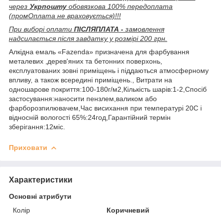
через
Укрпошту
обовязкова 100% передоплата
(промОплата не враховується)!!!
При виборі оплати
ПІСЛЯПЛАТА -
замовлення
надсилається після завдатку у розмірі 200 грн.
Алкідна емаль «Fazenda» призначена для фарбування
металевих ,дерев'яних та бетонних поверхонь,
експлуатованих зовні приміщень і піддаються атмосферному
впливу, а також всередині приміщень., Витрати на
одношарове покриття:100-180г/м2,Кількість шарів:1-2,Спосіб
застосування:наносити пензлем,валиком або
фарборозпилювачем,Час висихання при температурі 20С і
відносній вологості 65%:24год,Гарантійний термін
зберігання:12міс.
Приховати
Характеристики
Основні атрибути
Колір
Коричневий