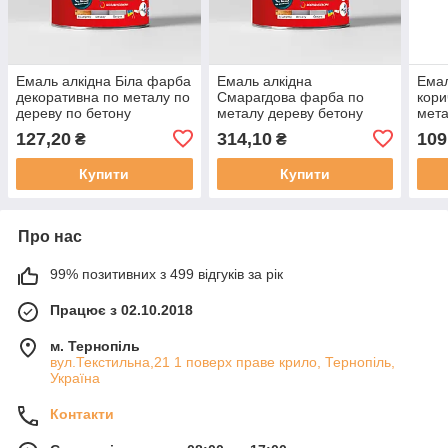
Емаль алкідна Біла фарба
Емаль алкідна
Емал
декоративна по металу по
Смарагдова фарба по
кори
дереву по бетону
металу дереву бетону
мета
зовнішня внутрішня ПФ
зовнішня внутрішня ПФ
зовн
127,20
314,10
109
₴
₴
115 F [0.9 кг]
115 F [2.8 кг]
115 F
Купити
Купити
Про нас
99% позитивних з 499 відгуків за рік
Працює з 02.10.2018
м. Тернопіль
вул.Текстильна,21 1 поверх праве крило, Тернопіль,
Україна
Контакти