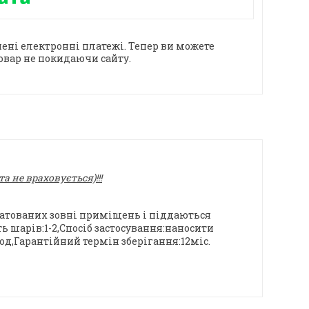
ені електронні платежі. Тепер ви можете
овар не покидаючи сайту.
 не враховується)!!!
уатованих зовні приміщень і піддаються
ь шарів:1-2,Спосіб застосування:наносити
од,Гарантійний термін зберігання:12міс.