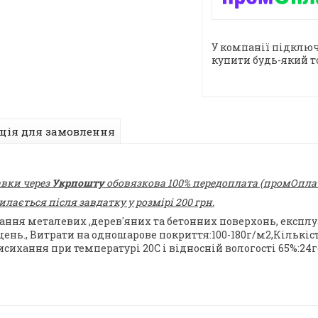
У компанії підключ
купити будь-який т
ція для замовлення
авки через
Укрпошту
обовязкова 100% передоплата (промОплата
ається після завдатку у розмірі 200 грн.
ання металевих ,дерев'яних та бетонних поверхонь, експл
нь., Витрати на одношарове покриття:100-180г/м2,Кількіст
хання при температурі 20С і відносній вологості 65%:24г