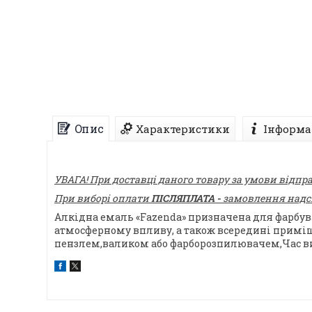
Опис
Характеристики
Інформа
УВАГА! При доставці даного товару за умови відпр
При виборі оплати
ПІСЛЯПЛАТА -
замовлення надсил
Алкідна емаль «Fazenda» призначена для фарбув
атмосферному впливу, а також всередині приміще
пензлем,валиком або фарборозпилювачем,Час виси