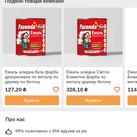
Подібні товари компанії
Емаль алкідна Біла фарба
Емаль алкідна Світло
Емал
декоративна по металу по
Блакитна фарба по
Блак
дереву по бетону
металу дереву бетону
мета
зовнішня внутрішня ПФ
зовнішня внутрішня ПФ
зовн
127,20
326,10
114
₴
₴
115 F [0.9 кг]
115 F [2.8 кг]
115 F
Купити
Купити
Про нас
99% позитивних з 494 відгуків за рік