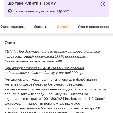
Що таке купити з Пром?
Замовлення під захистом
Характеристики
Доставка
Оплата
Умови повернення
Опис
УВАГА! При доставці даного товару за умови відправки
через
Укрпошту
обовязкова 100% передоплата
(промОплата не враховується)!!!
При виборі оплати
ПІСЛЯПЛАТА -
замовлення
надсилається після завдатку у розмірі 200 грн.
Алкідна емаль «Fazenda» призначена для фарбування
металевих ,дерев'яних та бетонних поверхонь,
експлуатованих зовні приміщень і піддаються атмосферному
впливу, а також всередині приміщень., Витрати на
одношарове покриття:100-180г/м2,Кількість шарів:1-2,Спосіб
застосування:наносити пензлем,валиком або
фарборозпилювачем,Час висихання при температурі 20С і
відносній вологості 65%:24год,Гарантійний термін