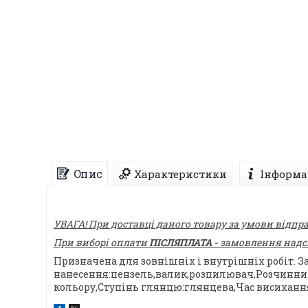
Опис
Характеристики
Інформа
УВАГА! При доставці даного товару за умови відпр
При виборі оплати
ПІСЛЯПЛАТА -
замовлення надсил
Призначена для зовнішніх і внутрішніх робіт. З
нанесення:пензель,валик,розпилювач,Розчинник:
кольору,Ступінь глянцю:глянцева,Час висихан