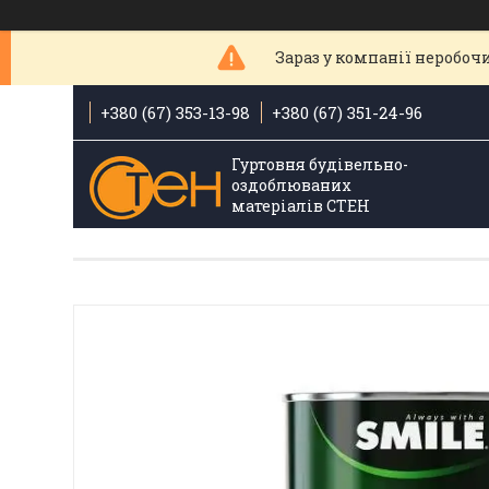
Зараз у компанії неробочи
+380 (67) 353-13-98
+380 (67) 351-24-96
Гуртовня будівельно-
оздоблюваних
матеріалів СТЕН