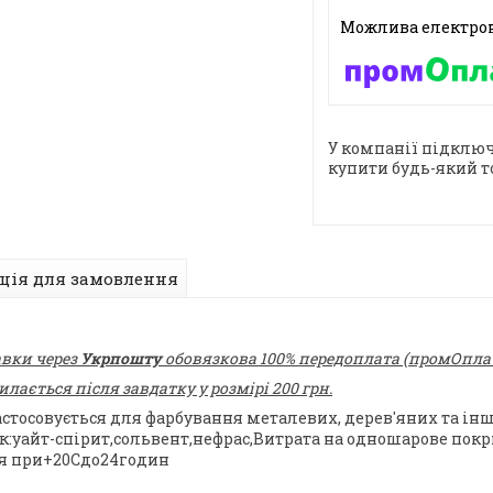
У компанії підключ
купити будь-який т
ція для замовлення
авки через
Укрпошту
обовязкова 100% передоплата (промОплата
ається після завдатку у розмірі 200 грн.
астосовується для фарбування металевих, дерев'яних та інш
уайт-спірит,сольвент,нефрас,Витрата на одношарове покри
ня при+20Сдо24годин