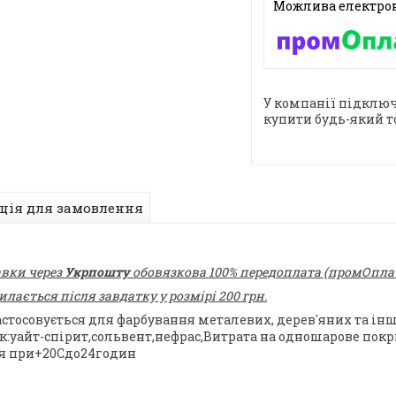
У компанії підключ
купити будь-який т
ція для замовлення
авки через
Укрпошту
обовязкова 100% передоплата (промОплата
ається після завдатку у розмірі 200 грн.
астосовується для фарбування металевих, дерев'яних та інш
уайт-спірит,сольвент,нефрас,Витрата на одношарове покри
ня при+20Сдо24годин