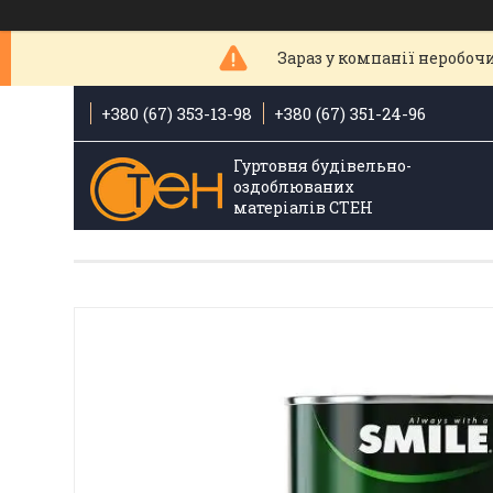
Зараз у компанії неробочи
+380 (67) 353-13-98
+380 (67) 351-24-96
Гуртовня будівельно-
оздоблюваних
матеріалів СТЕН