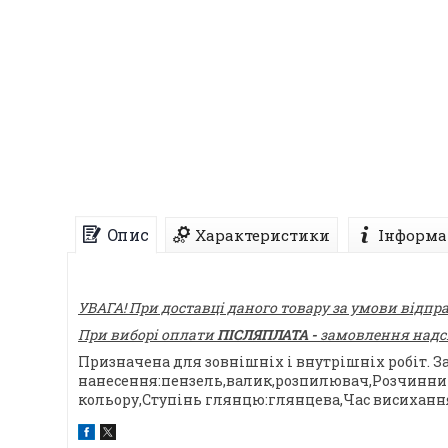
Опис
Характеристики
Інформа
УВАГА! При доставці даного товару за умови відпр
При виборі оплати
ПІСЛЯПЛАТА -
замовлення надсил
Призначена для зовнішніх і внутрішніх робіт. З
нанесення:пензель,валик,розпилювач,Розчинник:
кольору,Ступінь глянцю:глянцева,Час висихан